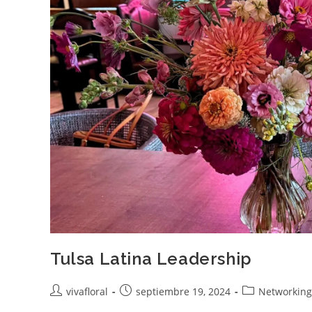
Tulsa Latina Leadership
Autor
Publicación
Categoría
vivafloral
septiembre 19, 2024
Networking
de
de
de