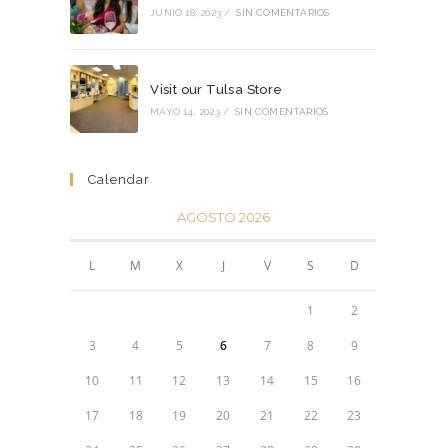
JUNIO 18, 2023
/
SIN COMENTARIOS
Visit our Tulsa Store
MAYO 14, 2023
/
SIN COMENTARIOS
Calendar
AGOSTO 2026
L
M
X
J
V
S
D
1
2
3
4
5
6
7
8
9
10
11
12
13
14
15
16
17
18
19
20
21
22
23