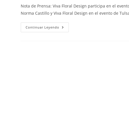
la
la
la
Nota de Prensa: Viva Floral Design participa en el even
entrada:
entrada:
entrada:
Norma Castillo y Viva Floral Design en el evento de Tul
Tulsa
Continuar Leyendo
Latina
Leadership