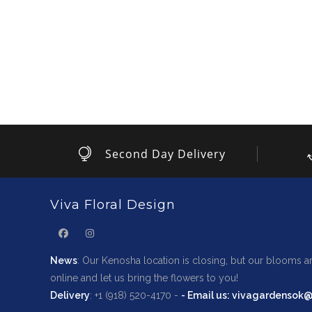
Second Day Delivery
Viva Floral Design
News
: Our Kenosha location is closing, but our blooms ar
online and let us bring the flowers to you!
Delivery
: +1 (918) 520-4170 -
-
Email us
: vivagardensok