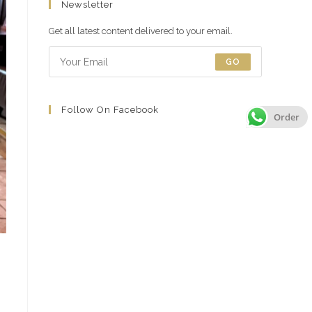
Newsletter
en
en
en
en
una
una
una
una
Get all latest content delivered to your email.
nueva
nueva
nueva
nueva
GO
pestaña
pestaña
pestaña
pestaña
Follow On Facebook
Order