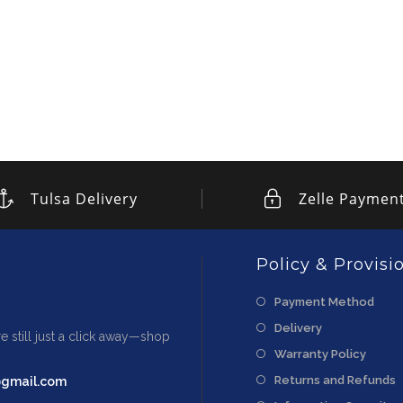
Tulsa Delivery
Zelle Paymen
Policy & Provisi
Payment Method
Delivery
e still just a click away—shop
Warranty Policy
Returns and Refunds
@gmail.com