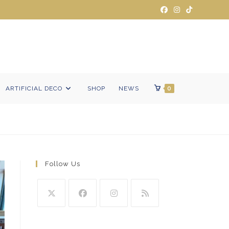
ARTIFICIAL DECO
SHOP
NEWS
0
Follow Us
Se
Se
Se
Se
abre
abre
abre
abre