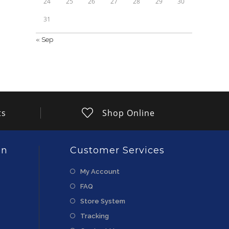
24
25
26
27
28
29
30
31
« Sep
ts
Shop Online
on
Customer Services
My Account
FAQ
Store System
Tracking